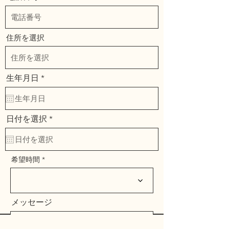
住所を選択
r
生年月日
*
e
q
u
i
r
r
日付を選択
*
e
e
d
q
u
i
r
希望時間
e
d
メッセージ