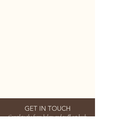
SEND
HANAKARA
GET IN TOUCH
Complete the form below and we'll get back
to you soon!