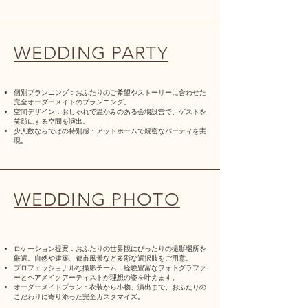
WEDDING PARTY
個別プランニング：おふたりのご希望やストーリーに合わせた
完全オーダーメイドのプランニング。
空間デザイン：おしゃれで温かみのある会場設営で、ゲストを
笑顔にする空間を演出。
少人数ならではの特別感：アットホームで親密なパーティを実
現。
WEDDING PHOTO
ロケーション提案：おふたりの世界観にぴったりの撮影場所を
厳選。自然や建築、
都市風景など多彩な選択肢をご用意。
プロフェッショナルな撮影チーム：経験豊富なフォトグラファ
ーとヘアメイクアーティストが理想の姿を叶えます。
オーダーメイドプラン：衣装から小物、演出まで、おふたりの
こだわりに寄り添った完全カスタマイズ。