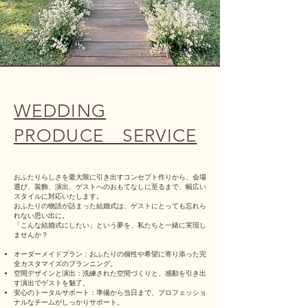
WEDDING
PRODUCE SERVICE
おふたりらしさを最大限に引き出すコンセプト作りから、会場
選び、装飾、演出、ゲストへのおもてなしに至るまで、幅広い
スタイルに対応いたします。
おふたりの物語が詰まった結婚式は、ゲストにとっても忘れら
れない思い出に。
「こんな結婚式にしたい」という夢を、私たちと一緒に実現し
ませんか？
オーダーメイドプラン：おふたりの個性や希望に寄り添った完
全カスタマイズのプランニング。
空間デザインと演出：洗練された空間づくりと、感動を引き出
す演出でゲストを魅了。
安心のトータルサポート：準備から当日まで、プロフェッショ
ナルなチームがしっかりサポート。