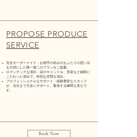
​PROPOSE PRODUCE
SERVICE
完全オーダーメイド：お相手の好みやおふたりの思い出
を大切にした唯一無二のプランをご提案。
ロマンチックな演出：花やキャンドル、音楽など細部に
こだわった演出で、特別な空間を演出。
プロフェッショナルなサポート：経験豊富なスタッフ
が、当日まで万全にサポート。緊張する瞬間も安心で
す。
Book Now