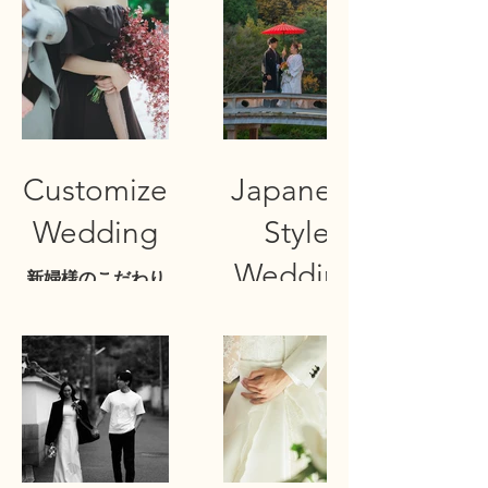
Customize
Japanese
Wedding
Style
Wedding
新婦様のこだわり
がたくさん詰まっ
Photo
たブーケや会場装
花
和装でのウエディ
特に披露宴の際に
ングフォト。
も持たれたブーケ
紅葉がとっても綺
は、シェリーベイ
麗な日の青空の下
ビーをふんだんに
での撮影でした。
使い、