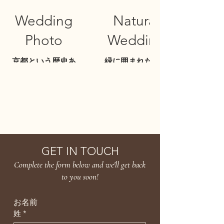
会場中がこのシェ
ブーケの色合いに
リーベイビーの香
Wedding
Natural
もこだわり、
りに包まれるほど
ヘアドレスまで全
の存在感、そして
Photo
Wedding
て生花で。
花言葉にもある
「可憐さ、気立の
京都という歴史あ
緑に囲まれた自然
お二人の気さくな
良さ」を最大限に
る街並みの中での
の多い会場での結
雰囲気を生かしな
表現しました。
ウェディングフォ
婚式
がらの撮影でし
ト撮影
White x Greenで海
た。
HANAKARA
現代まで残る古き
外ウエディングを
良きものの中に映
演出しました。
し出された
どこを切り取って
も映画のワンシー
GET IN TOUCH
ンのような
Complete the form below and we'll get back
フォト撮影になり
to you soon!
ました。
お名前
姓
*